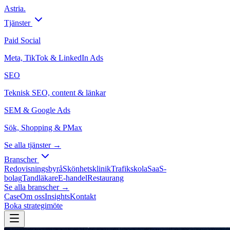
Astria
.
Tjänster
Paid Social
Meta, TikTok & LinkedIn Ads
SEO
Teknisk SEO, content & länkar
SEM & Google Ads
Sök, Shopping & PMax
Se alla tjänster →
Branscher
Redovisningsbyrå
Skönhetsklinik
Trafikskola
SaaS-
bolag
Tandläkare
E-handel
Restaurang
Se alla branscher →
Case
Om oss
Insights
Kontakt
Boka strategimöte