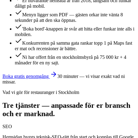
Er nuvarande hemsida är från 2018, långsam och funkar
dåligt på mobil.
Menyn ligger som PDF — gästen orkar inte vänta 8
sekunder på att den ska öppnas.
'Boka bord'-knappen är svår att hitta eller funkar inte alls i
mobilen.
Konkurrenten på samma gata rankar topp 1 på Maps fast
er mat och recensioner är bättre.
Ni har offert från en stockholmsbyrå på 75 000 kr + 4
månader för en ny sajt.
Boka gratis genomgång
30 minuter — vi visar exakt vad ni
missar.
Vad vi gör för
restaurang
er i
Stockholm
Tre tjänster — anpassade för er bransch
och er marknad.
SEO
Hemsidan byggs teknisk-SEO-rätt från start och kopplas till Google