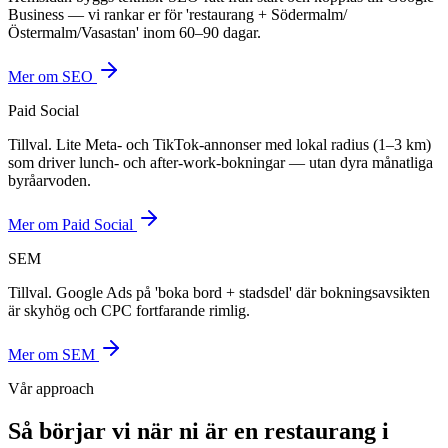
Business — vi rankar er för 'restaurang + Södermalm/
Östermalm/Vasastan' inom 60–90 dagar.
Mer om
SEO
Paid Social
Tillval. Lite Meta- och TikTok-annonser med lokal radius (1–3 km)
som driver lunch- och after-work-bokningar — utan dyra månatliga
byråarvoden.
Mer om
Paid Social
SEM
Tillval. Google Ads på 'boka bord + stadsdel' där bokningsavsikten
är skyhög och CPC fortfarande rimlig.
Mer om
SEM
Vår approach
Så börjar vi när ni är en
restaurang
i