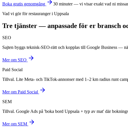
Boka gratis genomgång
30 minuter — vi visar exakt vad ni missar
Vad vi gör för
restaurang
er i
Uppsala
Tre tjänster — anpassade för er bransch 
SEO
Sajten byggs teknisk-SEO-rätt och kopplas till Google Business — när
Mer om
SEO
Paid Social
Tillval. Lite Meta- och TikTok-annonser med 1–2 km radius runt cam
Mer om
Paid Social
SEM
Tillval. Google Ads på 'boka bord Uppsala + typ av mat' där boknings
Mer om
SEM