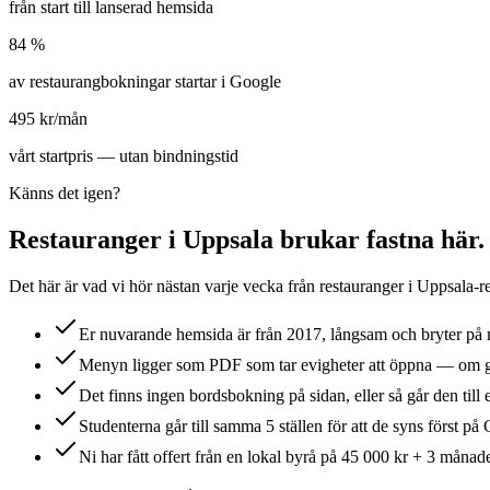
från start till lanserad hemsida
84 %
av restaurangbokningar startar i Google
495 kr/mån
vårt startpris — utan bindningstid
Känns det igen?
Restaurang
er i
Uppsala
brukar fastna här.
Det här är vad vi hör nästan varje vecka från
restaurang
er i
Uppsala
-r
Er nuvarande hemsida är från 2017, långsam och bryter på 
Menyn ligger som PDF som tar evigheter att öppna — om gä
Det finns ingen bordsbokning på sidan, eller så går den till 
Studenterna går till samma 5 ställen för att de syns först på
Ni har fått offert från en lokal byrå på 45 000 kr + 3 månade