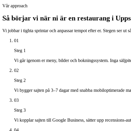
Vår approach
Så börjar vi när ni är en
restaurang
i
Upps
Vi jobbar i tighta sprintar och anpassar tempot efter er. Stegen ser ut s
01
Steg
1
Vi går igenom er meny, bilder och bokningssystem. Inga säljpit
02
Steg
2
Vi bygger sajten på 3–7 dagar med snabba mobiloptimerade mal
03
Steg
3
Vi kopplar sajten till Google Business, sätter upp recensions-a
04