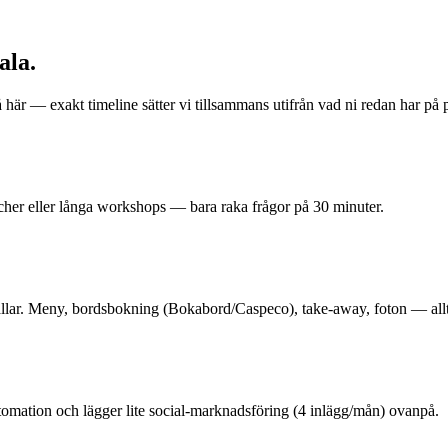
ala
.
å här — exakt timeline sätter vi tillsammans utifrån vad ni redan har på p
cher eller långa workshops — bara raka frågor på 30 minuter.
lar. Meny, bordsbokning (Bokabord/Caspeco), take-away, foton — allt 
utomation och lägger lite social-marknadsföring (4 inlägg/mån) ovanpå.