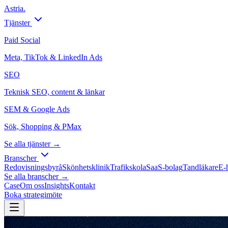
Astria
.
Tjänster
Paid Social
Meta, TikTok & LinkedIn Ads
SEO
Teknisk SEO, content & länkar
SEM & Google Ads
Sök, Shopping & PMax
Se alla tjänster →
Branscher
Redovisningsbyrå
Skönhetsklinik
Trafikskola
SaaS-bolag
Tandläkare
E-
Se alla branscher →
Case
Om oss
Insights
Kontakt
Boka strategimöte